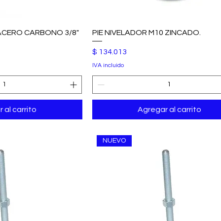
 ACERO CARBONO 3/8"
PIE NIVELADOR M10 ZINCADO.
Precio
$ 134.013
IVA incluido
 al carrito
Agregar al carrito
NUEVO