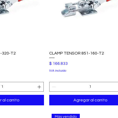
-320-T2
CLAMP TENSOR 851-160-T2
Precio
$ 166.833
IVA incluido
 al carrito
Agregar al carrito
Más vendido