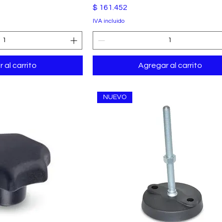
Precio
$ 161.452
IVA incluido
 al carrito
Agregar al carrito
NUEVO