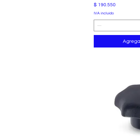
Precio
$ 190.550
IVA incluido
Agregar