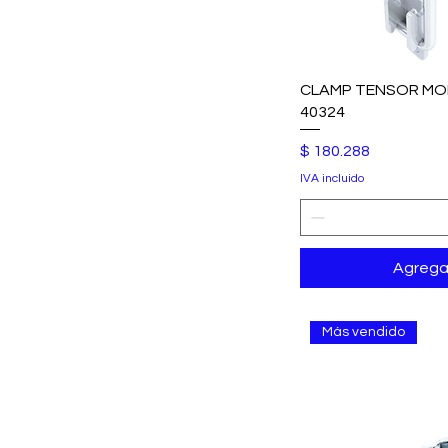
CLAMP TENSOR MO
40324
Precio
$ 180.288
IVA incluido
Agregar
Más vendido