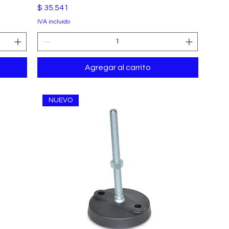
Precio
$ 35.541
IVA incluido
Agregar al carrito
NUEVO