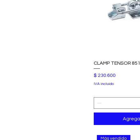
CLAMP TENSOR 851
Precio
$ 230.600
IVA incluido
Agregar
Más vendido