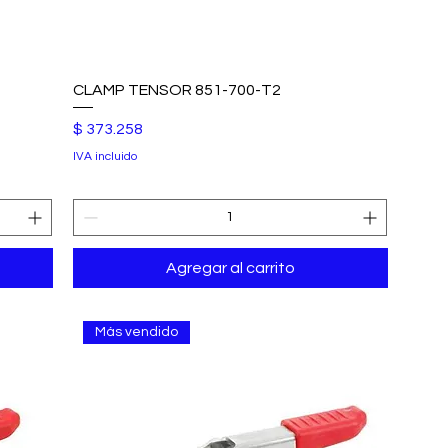
CLAMP TENSOR 851-700-T2
Precio
$ 373.258
IVA incluido
Agregar al carrito
Más vendido