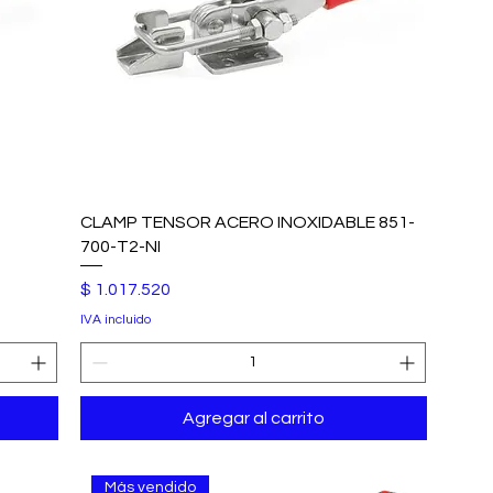
CLAMP TENSOR ACERO INOXIDABLE 851-
700-T2-NI
Precio
$ 1.017.520
IVA incluido
Agregar al carrito
Más vendido