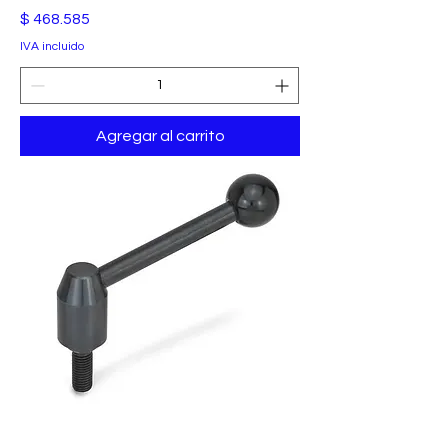
Precio
$ 468.585
IVA incluido
Agregar al carrito