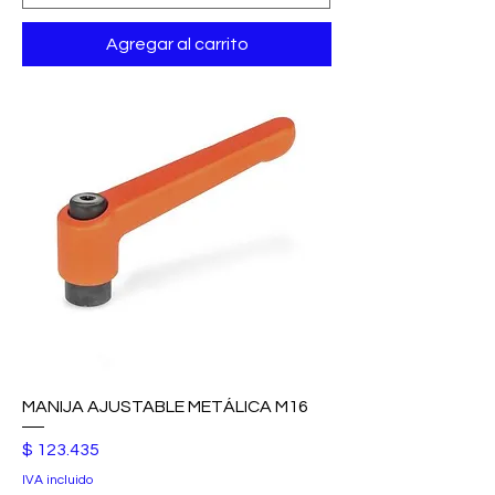
Agregar al carrito
MANIJA AJUSTABLE METÁLICA M16
Precio
$ 123.435
IVA incluido