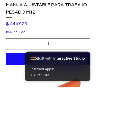
MANIJA AJUSTABLE PARA TRABAJO
PESADO M12
Precio
$ 444.923
IVA incluido
Built with
Interactive Studio
Agregar al carrito
Installed Apps:
• Aura Suite