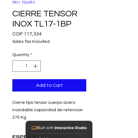
SKU: TGL063
CIERRE TENSOR
INOX TL17-1BP
Price
COP 117,334
Sales Tax Included
Quantity
*
Add to Cart
Cierre tipo tensor cuerpo acero
inoxidable capacidad de retencion
270 Kg.
Built with
Interactive Studio
ESPECIFICACIONES