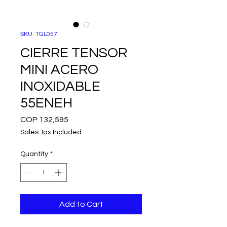
SKU: TGL057
CIERRE TENSOR
MINI ACERO
INOXIDABLE
55ENEH
Price
COP 132,595
Sales Tax Included
Quantity
*
Add to Cart