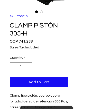
SKU: TGS010
CLAMP PISTÓN
305-H
Price
COP 741,238
Sales Tax Included
Quantity
*
Add to Cart
Clamp tipo pistón, cuerpo acero
forjado, fuerza de retención 680 Kgs,
carrera 60 mm. Mango a 90°.