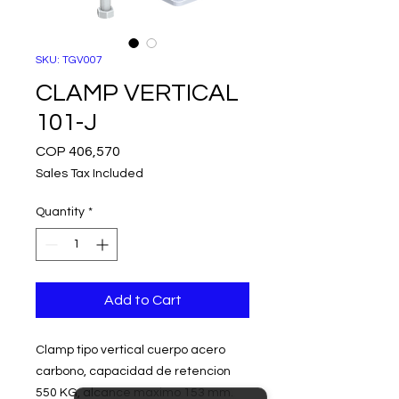
SKU: TGV007
CLAMP VERTICAL
101-J
Price
COP 406,570
Sales Tax Included
Quantity
*
Add to Cart
Clamp tipo vertical cuerpo acero
carbono, capacidad de retencion
550 KG, alcance maximo 153 mm.