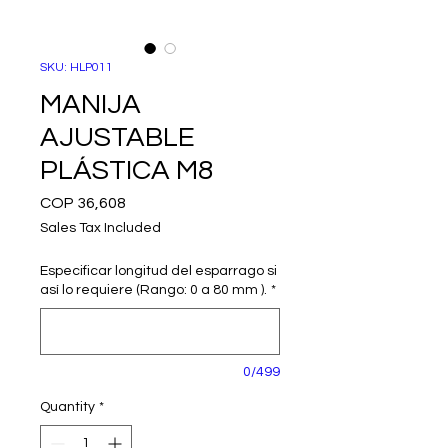
SKU: HLP011
MANIJA
AJUSTABLE
PLÁSTICA M8
Price
COP 36,608
Sales Tax Included
Especificar longitud del esparrago si
así lo requiere (Rango: 0 a 80 mm ).
*
0/499
Quantity
*