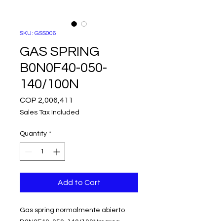
SKU: GSS006
GAS SPRING
B0N0F40-050-
140/100N
Price
COP 2,006,411
Sales Tax Included
Quantity
*
Add to Cart
Gas spring normalmente abierto