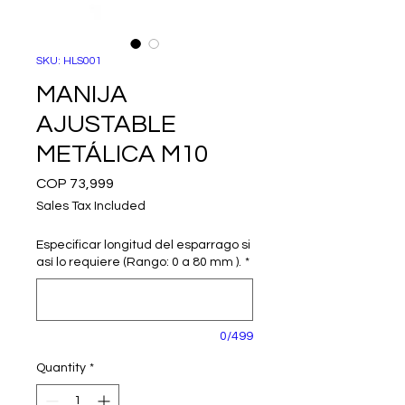
SKU: HLS001
MANIJA
AJUSTABLE
METÁLICA M10
Price
COP 73,999
Sales Tax Included
Especificar longitud del esparrago si
así lo requiere (Rango: 0 a 80 mm ).
*
0/499
Quantity
*