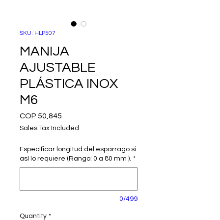
SKU: HLP507
MANIJA
AJUSTABLE
PLÁSTICA INOX
M6
Price
COP 50,845
Sales Tax Included
Especificar longitud del esparrago si
así lo requiere (Rango: 0 a 80 mm ).
*
0/499
Quantity
*