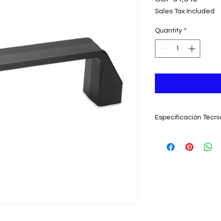
Sales Tax Included
Quantity
*
Especificación Técn
Jaladera plástica en
mm, orificios de 6,5
Reforzado con fibra 
Resistente a temper
Negro, RAL 9005, a
PlásticoTecnopolímer