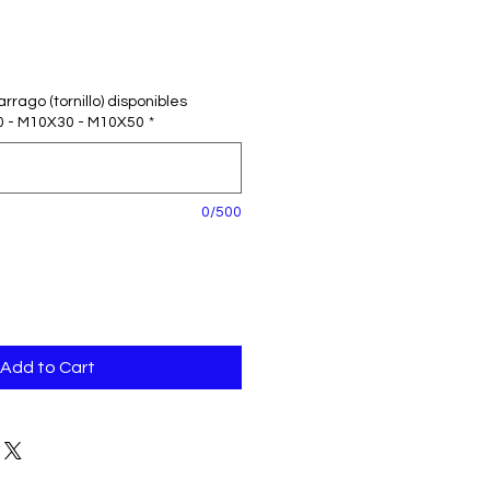
rago (tornillo) disponibles
 - M10X30 - M10X50
*
0/500
Add to Cart