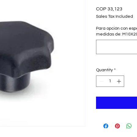
Price
COP 33,123
Sales Tax Included
Para opción con espar
medidas de: M10X20
Quantity
*