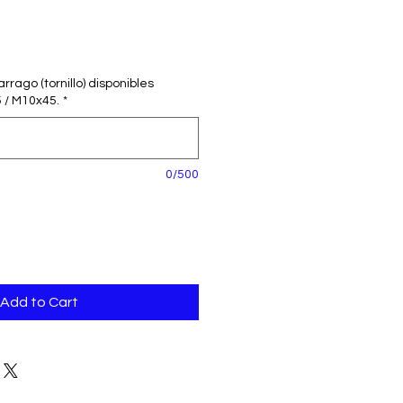
rago (tornillo) disponibles
 / M10x45.
*
0/500
Add to Cart