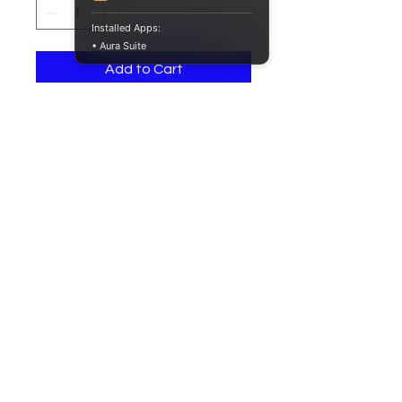
Installed Apps:
• Aura Suite
Add to Cart
Perilla plástica 7 lóbulos
empuñadura
40
mm, inserto acero
inoxidable con recubrimiento
plástico M8, color negro.
© 2026 ProfiSMED SAS. Todos los derechos
reservados.