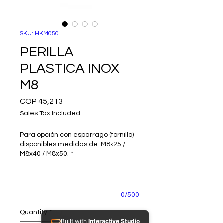
SKU: HKM050
PERILLA
PLASTICA INOX
M8
Price
COP 45,213
Sales Tax Included
Para opción con esparrago (tornillo)
disponibles medidas de: M8x25 /
M8x40 / M8x50.
*
0/500
Quantity
*
Built with
Interactive Studio