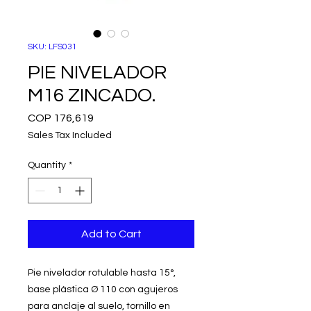
SKU: LFS031
PIE NIVELADOR
M16 ZINCADO.
Price
COP 176,619
Sales Tax Included
Quantity
*
Add to Cart
Pie nivelador rotulable hasta 15°,
base plástica Ø 110 con agujeros
para anclaje al suelo, tornillo en