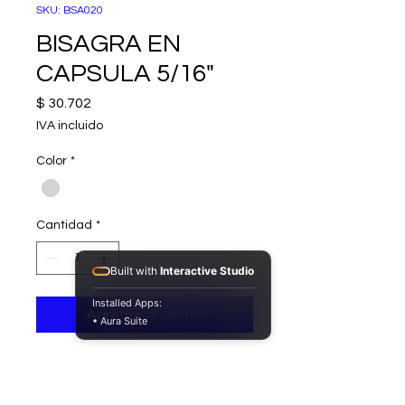
SKU: BSA020
BISAGRA EN
CAPSULA 5/16"
Precio
$ 30.702
IVA incluido
Color
*
Cantidad
*
Built with
Interactive Studio
Installed Apps:
Agregar al carrito
• Aura Suite
Bisagra acero inoxidable 304, tipo
capsula de 5/16".