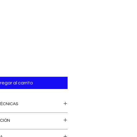
regar al carrito
TÉCNICAS
ncho de 70mm, longitud de 50mm,
UCIÓN
uye tornilleria)
tiza únicamente a los
cnopolímero.
GA