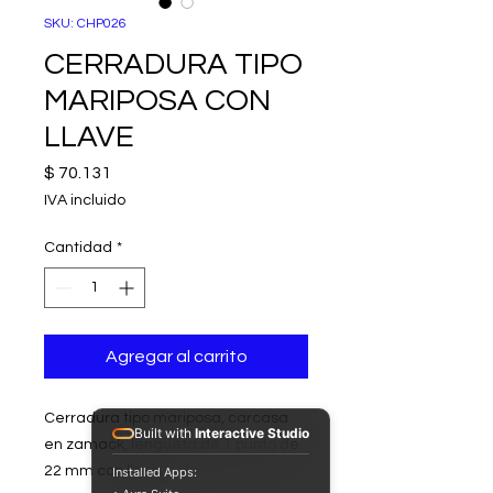
SKU: CHP026
CERRADURA TIPO
MARIPOSA CON
LLAVE
Precio
$ 70.131
IVA incluido
Cantidad
*
Agregar al carrito
Cerradura tipo mariposa, carcasa
Built with
Interactive Studio
en zamack, lengüeta de 1 punto de
22 mm con llave.
Installed Apps: