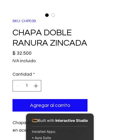
SKU: CHP039
CHAPA DOBLE
RANURA ZINCADA
Precio
$ 32.500
IVA incluido
Cantidad
*
Agregar al carrito
Built with
Interactive Studio
Chapa doble ranura 22mm, cuerpo
en acero carbono zincado azul.
Installed Apps:
• Aura Suite