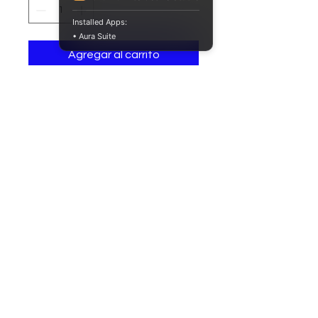
Installed Apps:
• Aura Suite
Agregar al carrito
Perilla plástica 7 lóbulos
empuñadura
40
mm, inserto acero
inoxidable con recubrimiento
plástico M8, color negro.
© 2026 ProfiSMED SAS. Todos los derechos
reservados.