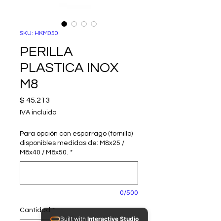
SKU: HKM050
PERILLA
PLASTICA INOX
M8
Precio
$ 45.213
IVA incluido
Para opción con esparrago (tornillo)
disponibles medidas de: M8x25 /
M8x40 / M8x50.
*
0/500
Cantidad
*
Built with
Interactive Studio