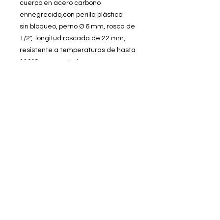
cuerpo en acero carbono
ennegrecido,con perilla plástica
sin bloqueo, perno Ø 6 mm, rosca de
1/2", longitud roscada de 22 mm,
resistente a temperaturas de hasta
110°C, con contratuerca.
POSICIONADOR DE
INDEXADO M12, CON
BLOQUEO
Poscionador de indexado en Tee,
cuerpo en acero carbono
ennegrecido,con perilla plástica
sin bloqueo, perno Ø 6 mm, rosca de
© 2026 ProfiSMED SAS. Todos los derechos
1/2", longitud roscada de 22 mm,
reservados.
resistente a temperaturas de hasta
110°C, con contratuerca.