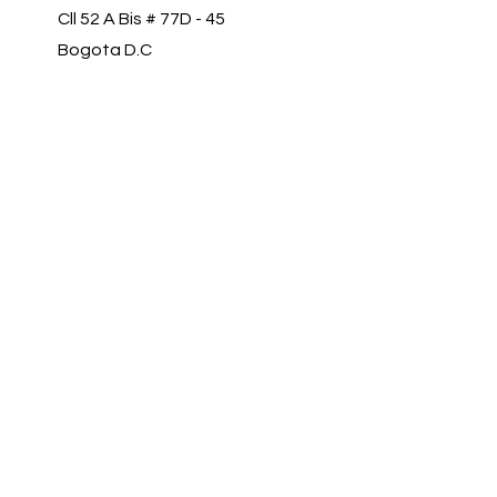
Cll 52 A Bis # 77D - 45
Bogota D.C
+57 311 5066273
contacto@profismed.com
Nombre y Apellido
Telefono
Email